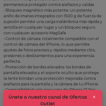
permanezca protegido contra arañazos y caídas.
• Bloqueo magnético más potente: un potente
anillo de imanes integrados con 1500 g de fuerza de
sujeción permite una carga inalámbrica más rápida y
sencilla en cualquier lugar y un bloqueo seguro
con cualquier accesorio MagSafe.
• Control de cámara: totalmente compatible con el
control de cámara del iPhone, lo que permite
ajustes de fotos precisos y rápidos mediante clics,
presiones o deslizamientos para una experiencia
perfecta.
• Protección de bordes elevados: los bordes de
pantalla elevados y el soporte oculto que protege
la lente brindan una protección mejorada contra
arañazos para la pantalla y la cámara de tu iPhone.
• Compatibilidad: solo para capa de iPhone 17 Pro;
funcionalidad completa preservada a través de los
×
Únete a nuestro canal de Ofertas
reocrtes a medida para el altavoz y los puertos,
Outlet