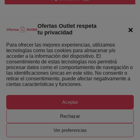
Ofertas Outlet respeta
Quienes somos
tu privacidad
Enlaces de interés
Para ofrecer las mejores experiencias, utilizamos
tecnologías como las cookies para almacenar y/o
Últimas Novedades
acceder a la información del dispositivo. El
consentimiento de estas tecnologías nos permitirá
Mejores ofertas de la semana
procesar datos como el comportamiento de navegación o
las identificaciones únicas en este sitio. No consentir o
retirar el consentimiento, puede afectar negativamente a
ciertas características y funciones.
Aceptar
Copyright ©
Ofertas-Outlet.com. Todos los derechos
Rechazar
reservados.
Ver preferencias
Ver oferta en Amazon