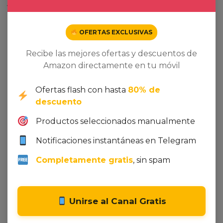
junto con botones fáciles de presionar
• Soporte al cliente integral: videos de configuración
detallados y preguntas frecuentes, un plan de
OFERTAS EXCLUSIVAS
protección integral de 12 meses y soporte al cliente
de por vida para tu tranquilidad.
Recibe las mejores ofertas y descuentos de
Amazon directamente en tu móvil
Ofertas flash con hasta
80% de
Related products
descuento
Productos seleccionados manualmente
Dto. -78%
Notificaciones instantáneas en Telegram
Completamente gratis
, sin spam
Unirse al Canal Gratis