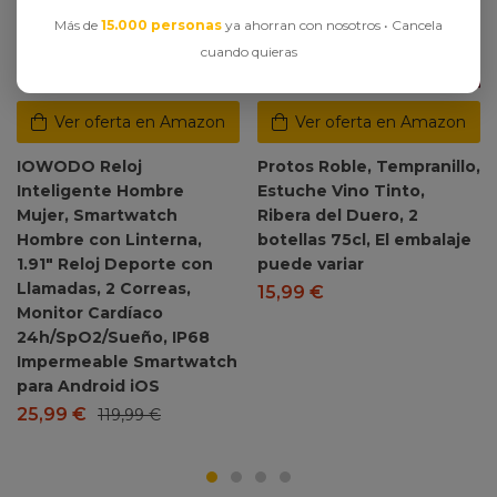
Más de
15.000 personas
ya ahorran con nosotros • Cancela
cuando quieras
Ver oferta en Amazon
Ver oferta en Amazon
IOWODO Reloj
Protos Roble, Tempranillo,
Inteligente Hombre
Estuche Vino Tinto,
Mujer, Smartwatch
Ribera del Duero, 2
Hombre con Linterna,
botellas 75cl, El embalaje
1.91″ Reloj Deporte con
puede variar
Llamadas, 2 Correas,
15,99
€
Monitor Cardíaco
24h/SpO2/Sueño, IP68
Impermeable Smartwatch
para Android iOS
25,99
€
119,99
€