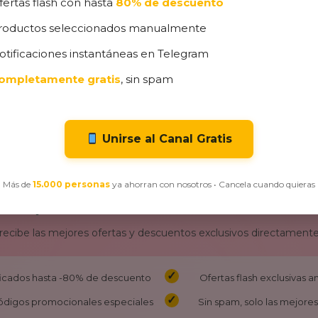
fertas flash con hasta
80% de descuento
7,70
€
8,
roductos seleccionados manualmente
otificaciones instantáneas en Telegram
ompletamente gratis
, sin spam
Unirse al Canal Gratis
Más de
15.000 personas
ya ahorran con nosotros • Cancela cuando quieras
¡No Te Pierdas Nuestras Ofertas!
 recibe las mejores ofertas y descuentos exclusivos directamente
ificados hasta -80% de descuento
Ofertas flash exclusivas 
ódigos promocionales especiales
Sin spam, solo las mejores 