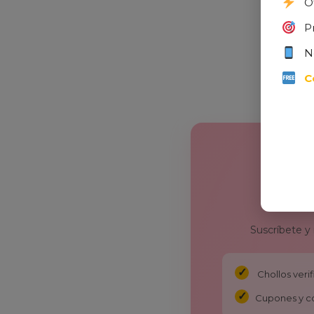
O
P
N
C
Suscríbete y
Chollos ver
Cupones y c