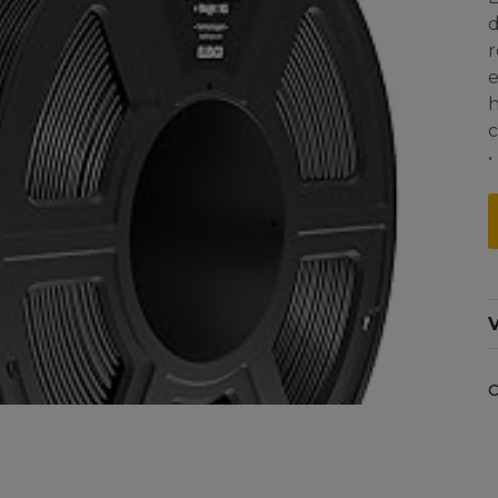
d
r
e
h
c
V
C