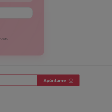
mento.
Apúntame