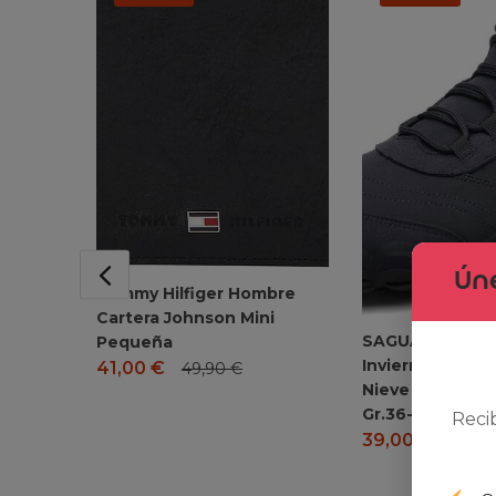
Úne
Tommy Hilfiger Hombre
Cartera Johnson Mini
SAGUARO Baref
Pequeña
Invierno Cálido
41,00
€
49,90
€
Nieve pour Hom
Gr.36-48
Reci
39,00
€
59,99