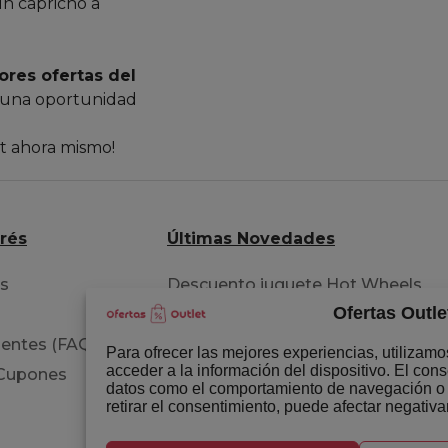
un capricho a
ores ofertas del
 una oportunidad
et ahora mismo!
erés
Últimas Novedades
os
Descuento juguete Hot Wheels
Ofertas Outle
pista acrobacia
entes (FAQ)
Extensiones para tu cabello
Para ofrecer las mejores experiencias, utilizam
acceder a la información del dispositivo. El con
 Cupones
Libro del permiso B circulación
datos como el comportamiento de navegación o la
retirar el consentimiento, puede afectar negativa