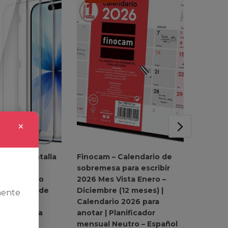
×
ector Pantalla
Finocam – Calendario de
Philip
 17 6,3
sobremesa para escribir
Autént
istal Vidrio
2026 Mes Vista Enero –
afeitad
on Marco de
Diciembre (12 meses) |
eléctric
mente
Fácil, 9H
Calendario 2026 para
3x 360 
igable para
anotar | Planificador
para ba
nidades
mensual Neutro – Español
(1,3,5mm