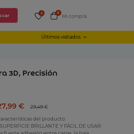
0
0
scar
Mi compra
Últimos visitados
a 3D, Precisión
27,99
€
29,49
€
aracterísticas del producto:
 SUPERFICIE BRILLANTE Y FÁCIL DE USAR:
a fuerte adhesión entre capas, la baja