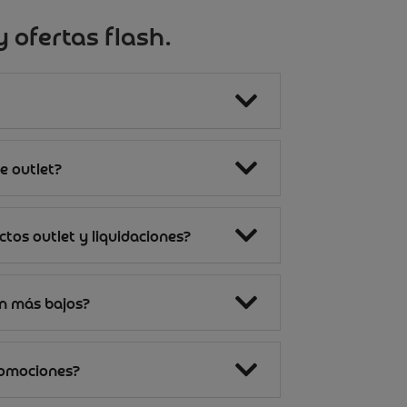
 ofertas flash.
e outlet?
tos outlet y liquidaciones?
on más bajos?
romociones?