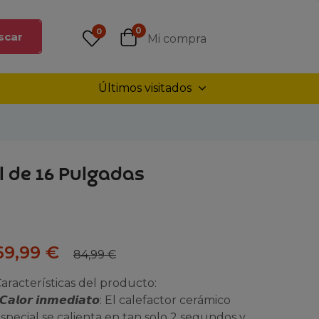
0
0
scar
Mi compra
Últimos visitados
l de 16 Pulgadas
69,99
€
84,99
€
aracterísticas del producto:
 𝘾𝙖𝙡𝙤𝙧 𝙞𝙣𝙢𝙚𝙙𝙞𝙖𝙩𝙤: El calefactor cerámico
special se calienta en tan solo 2 segundos y