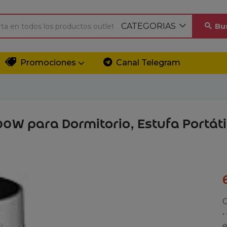
CATEGORIAS
Bu
Promociones
Canal Telegram
00W para Dormitorio, Estufa Portáti
C
•
e