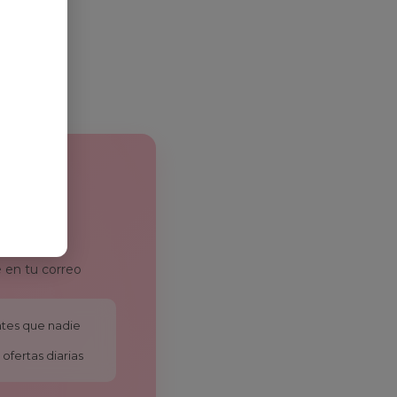
 en tu correo
antes que nadie
ofertas diarias