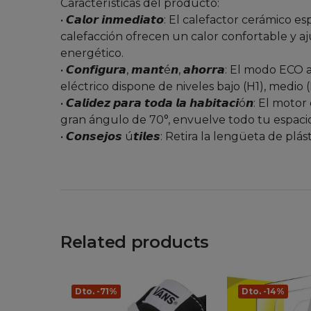
Características del producto:
• 𝘾𝙖𝙡𝙤𝙧 𝙞𝙣𝙢𝙚𝙙𝙞𝙖𝙩𝙤: El calefactor ce
calefacción ofrecen un calor confortable y aj
energético.
• 𝘾𝙤𝙣𝙛𝙞𝙜𝙪𝙧𝙖, 𝙢𝙖𝙣𝙩é𝙣, 𝙖𝙝𝙤𝙧𝙧𝙖: E
eléctrico dispone de niveles bajo (H1), medio (
• 𝘾𝙖𝙡𝙞𝙙𝙚𝙯 𝙥𝙖𝙧𝙖 𝙩𝙤𝙙𝙖 𝙡𝙖 𝙝𝙖𝙗𝙞𝙩𝙖
gran ángulo de 70°, envuelve todo tu espac
• 𝘾𝙤𝙣𝙨𝙚𝙟𝙤𝙨 ú𝙩𝙞𝙡𝙚𝙨: Retira la lengüeta de
Related products
Dto. -71%
Dto. -14%