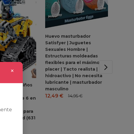
Huevo masturbador
Satisfyer | Juguetes
Sexuales Hombre |
Estructuras moldeadas
flexibles para el máximo
×
placer | Tacto realista | TPE
hidroactivo | No necesita
lubricante | masturbador
bot para Niños
Oral-B 
masculino
ños, Juego
Dientes
12,49
€
14,95
€
rogramable 6 en
Mango 
 Control
Cabeza
mente
alo Ideal para
Viaje, 
 y Navidad (631
Negro ,
variar
99,95
8,99
€