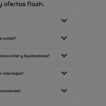
 ofertas flash.
e outlet?
tos outlet y liquidaciones?
on más bajos?
romociones?