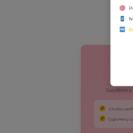
P
N
C
Suscríbete y
Chollos ver
Cupones y c