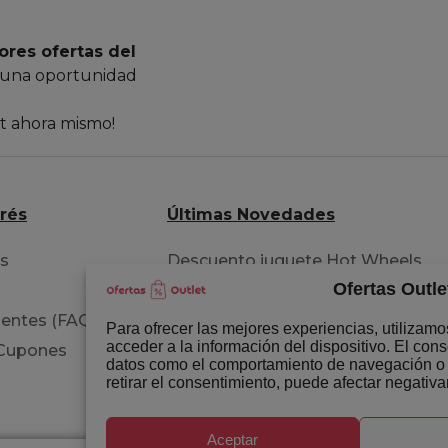
ores ofertas del
 una oportunidad
et ahora mismo!
erés
Últimas Novedades
os
Descuento juguete Hot Wheels
Ofertas Outle
pista acrobacia
entes (FAQ)
Extensiones para tu cabello
Para ofrecer las mejores experiencias, utilizam
acceder a la información del dispositivo. El con
 Cupones
Libro del permiso B circulación
datos como el comportamiento de navegación o la
retirar el consentimiento, puede afectar negativa
Aceptar