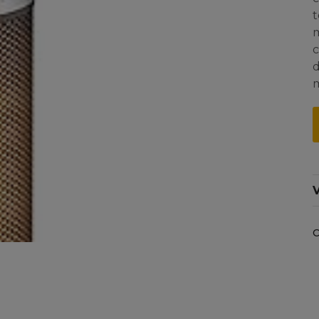
t
m
c
d
m
V
C