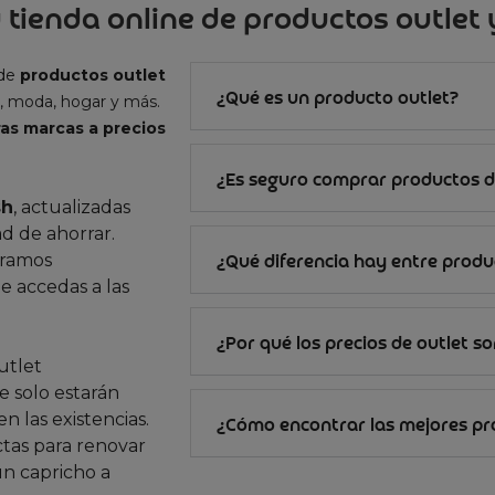
 tienda online de productos outlet y
 de
productos outlet
¿Qué es un producto outlet?
, moda, hogar y más.
as marcas a precios
¿Es seguro comprar productos d
sh
, actualizadas
d de ahorrar.
gramos
¿Qué diferencia hay entre produc
e accedas a las
¿Por qué los precios de outlet s
utlet
 solo estarán
n las existencias.
¿Cómo encontrar las mejores p
ctas para renovar
un capricho a