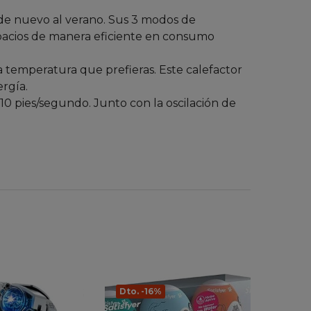
orta de nuevo al verano. Sus 3 modos de
espacios de manera eficiente en consumo
ner la temperatura que prefieras. Este calefactor
ergía.
e hasta 10 pies/segundo. Junto con la oscilación de
Dto. -16%
Dto.