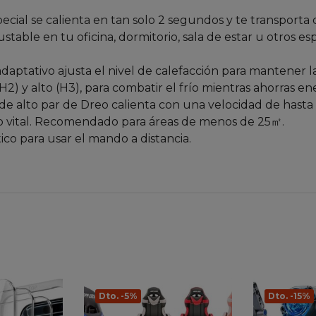
rámico especial se calienta en tan solo 2 segundos y te transp
ustable en tu oficina, dormitorio, sala de estar u otros 
l modo ECO adaptativo ajusta el nivel de calefacción para mante
H2) y alto (H3), para combatir el frío mientras ahorras en
𝙞ó𝙣: El motor de alto par de Dreo calienta con una velocidad d
io vital. Recomendado para áreas de menos de 25㎡.
 plástico para usar el mando a distancia.
Dto. -5%
Dto. -15%