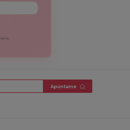
mento.
Apúntame