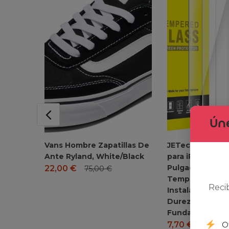
Úne
Vans Hombre Zapatillas De
JETech Protecto
Ante Ryland, White/Black
para iPhone 17 
Pulgadas, Crista
22,00
€
75,00
€
Templado con 
Reci
Instalación Fáci
Dureza, Amigab
Funda, 3 Unida
7,70
€
O
8,99
€