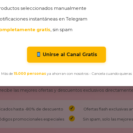
104,49
€
109,99
€
roductos seleccionados manualmente
otificaciones instantáneas en Telegram
ompletamente gratis
, sin spam
Unirse al Canal Gratis
Más de
15.000 personas
ya ahorran con nosotros • Cancela cuando quieras
¡No Te Pierdas Nuestras Ofertas!
 recibe las mejores ofertas y descuentos exclusivos directamente
ificados hasta -80% de descuento
Ofertas flash exclusivas 
ódigos promocionales especiales
Sin spam, solo las mejores 