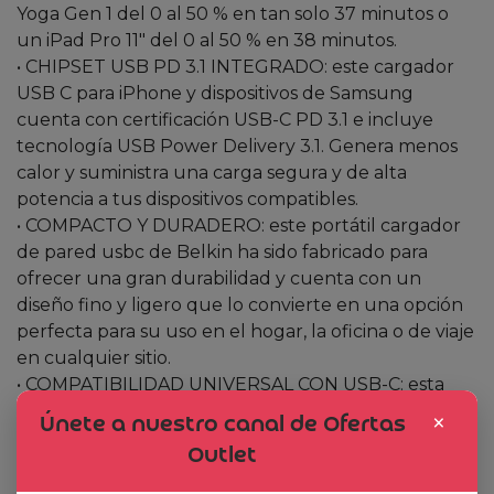
Yoga Gen 1 del 0 al 50 % en tan solo 37 minutos o
un iPad Pro 11″ del 0 al 50 % en 38 minutos.
• CHIPSET USB PD 3.1 INTEGRADO: este cargador
USB C para iPhone y dispositivos de Samsung
cuenta con certificación USB-C PD 3.1 e incluye
tecnología USB Power Delivery 3.1. Genera menos
calor y suministra una carga segura y de alta
potencia a tus dispositivos compatibles.
• COMPACTO Y DURADERO: este portátil cargador
de pared usbc de Belkin ha sido fabricado para
ofrecer una gran durabilidad y cuenta con un
diseño fino y ligero que lo convierte en una opción
perfecta para su uso en el hogar, la oficina o de viaje
en cualquier sitio.
• COMPATIBILIDAD UNIVERSAL CON USB-C: esta
versátil solución de carga funciona óptimamente
×
Únete a nuestro canal de Ofertas
con distintos modelos de iPhone, Samsung Galaxy
Outlet
S25 y anteriores, iPad Pro, tabletas y otros
dispositivos habilitados con USB-C, garantizando una