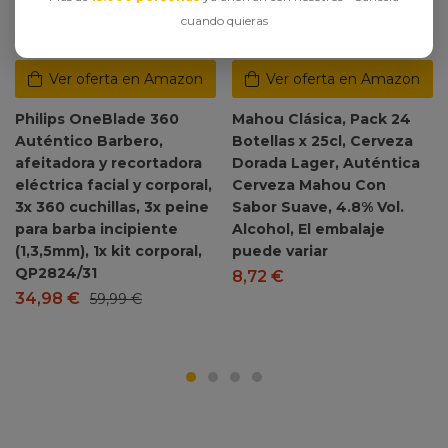
cuando quieras
Ver oferta en Amazon
Ver oferta en Amazon
Philips OneBlade 360
Mahou Clásica, Pack 24
Auténtico Barbero,
Botellas x 25cl, Cerveza
afeitadora y recortadora
Dorada Lager, Auténtica
eléctrica facial y corporal,
Cerveza Mahou Con
3x 360 cuchillas, 3x peine
Sabor Suave, 4.8% Vol.
para barba incipiente
Alcohol, El embalaje
(1,3,5mm), 1x kit corporal,
puede variar
QP2824/31
8,72
€
34,98
€
59,99
€