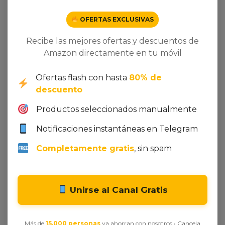
carga veloz y fiable.
OFERTAS EXCLUSIVAS
• CABLE USB-C A USB-C INCLUIDO: si lo utilizas con
el cable usb tipo c a usb tipo c in…
Recibe las mejores ofertas y descuentos de
Amazon directamente en tu móvil
Related products
Ofertas flash con hasta
80% de
descuento
Productos seleccionados manualmente
Dto. -42%
Notificaciones instantáneas en Telegram
Completamente gratis
, sin spam
Unirse al Canal Gratis
Más de
15.000 personas
ya ahorran con nosotros • Cancela