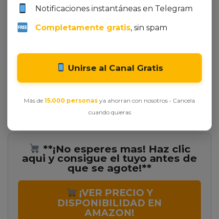
recargable lo hace más práctico.
Notificaciones instantáneas en Telegram
Conclusión: Nuestra opinión experta
Completamente gratis
, sin spam
sobre el cepillo eléctrico Oral‑B iO 3
Si buscas una solución que combine eficacia,
comodidad y tecnología avanzada, el Oral‑B iO 3 es
Unirse al Canal Gratis
la opción ideal. Su capacidad de adaptarse a tus
necesidades, proteger tus encías y ofrecer una
limpieza profunda lo convierte en una inversión
Más de
15.000 personas
ya ahorran con nosotros • Cancela
que se paga con una sonrisa más saludable y un
cuando quieras
ahorro a largo plazo.
**¡No esperes mas! Haz clic
aqui y consigue el tuyo antes de
que se agote!**
¡VER PRECIO Y
DISPONIBILIDAD EN
AMAZON!