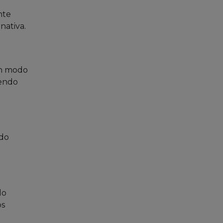
nte
nativa.
En modo
iendo
ado
lo
os