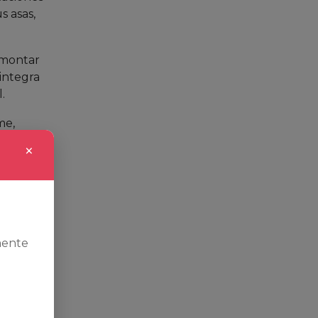
s asas,
 montar
integra
.
me,
ave para
×
mente