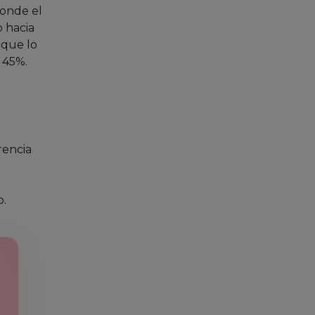
donde el
o hacia
 que lo
 45%.
rencia
o.