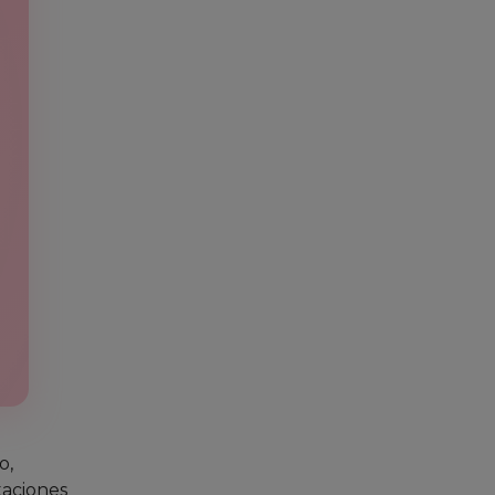
o,
taciones