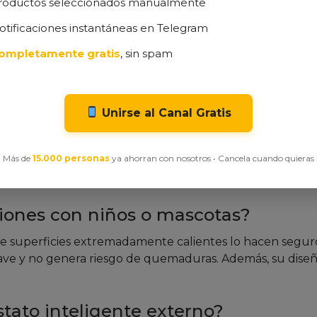
 a cualquier situación.
roductos seleccionados manualmente
 riesgos.
otificaciones instantáneas en Telegram
%
en ofertas de primeras.
ompletamente gratis
, sin spam
periores a 60 m³).
equiere ajustes manuales.
entre potencia y usabilidad. Aunque no es el más potente
Unirse al Canal Gratis
impresionante para su tamaño. La ausencia de temporiza
 con seguridad y ahorro energético.
Más de
15.000 personas
ya ahorran con nosotros • Cancela cuando quieras
ciones con niños o mascotas?
 de superficies extremadamente calientes lo hacen segur
uave y no genera riesgo de quemaduras. Además, su dise
tato inteligente externo?