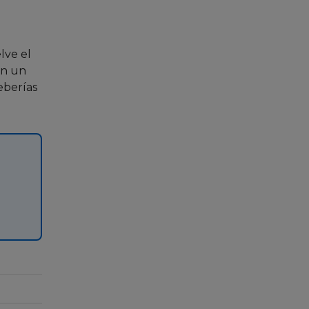
lve el
en un
eberías