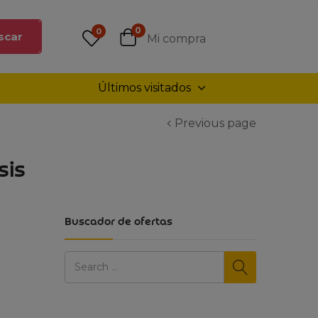
0
0
scar
Mi compra
Últimos visitados
Previous page
sis
Buscador de ofertas