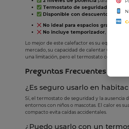
2 niveles de potencia
para adaptarse
P
Termostato de seguridad
que evita
N
Disponible con descuento del 45
C
No ideal para espacios grandes
(su
No incluye temporizador
, lo que r
Lo mejor de este calefactor es su equilibrio 
mercado, su capacidad de calentar 60 m³ es 
una limitación, pero el termostato compensa
Preguntas Frecuentes
¿Es seguro usarlo en habita
Sí, el termostato de seguridad y la ausencia
entornos con niños o mascotas. El calor es s
compacto evita caídas accidentales.
¿Puedo usarlo con un termos