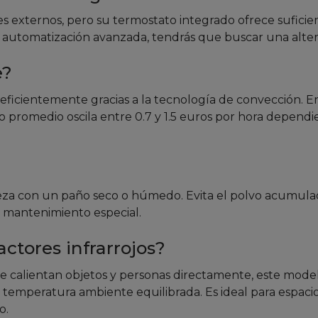
s externos, pero su termostato integrado ofrece suficie
as automatización avanzada, tendrás que buscar una alter
e?
icientemente gracias a la tecnología de convección. 
o promedio oscila entre 0.7 y 1.5 euros por hora depend
limpieza con un paño seco o húmedo. Evita el polvo acumul
re mantenimiento especial.
ctores infrarrojos?
 que calientan objetos y personas directamente, este mode
 temperatura ambiente equilibrada. Es ideal para espaci
o.