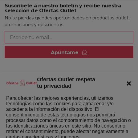
Suscríbete a nuestro boletín y recibe nuestra
selección de Ofertas Outlet
No te pierdas grandes oportunidades en productos outlet,
promociones y descuentos.
Apúntame
Ofertas Outlet respeta
Quienes somos
tu privacidad
Enlaces de interés
Para ofrecer las mejores experiencias, utilizamos
tecnologías como las cookies para almacenar y/o
Últimas Novedades
acceder a la información del dispositivo. El
consentimiento de estas tecnologías nos permitirá
Mejores ofertas de la semana
procesar datos como el comportamiento de navegación o
las identificaciones únicas en este sitio. No consentir o
retirar el consentimiento, puede afectar negativamente a
ciertas características y funciones.