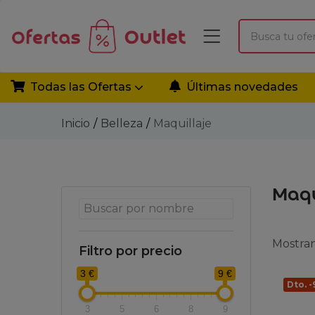
Todas las Ofertas
Últimas novedades
Inicio
Belleza
Maquillaje
Maqu
Mostran
Filtro por precio
3 €
9 €
Dto. 
3
5
6
8
9