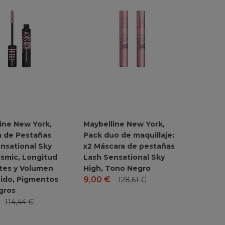
ine New York,
Maybelline New York,
a de Pestañas
Pack duo de maquillaje:
nsational Sky
x2 Máscara de pestañas
smic, Longitud
Lash Sensational Sky
ites y Volumen
High, Tono Negro
ido, Pigmentos
9,00
€
128,61
€
gros
114,44
€