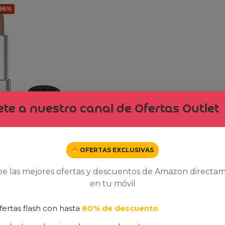
-96%
te a nuestro canal de Ofertas Outlet
OFERTAS EXCLUSIVAS
 London
be las mejores ofertas y descuentos de Amazon directa
95,00
€
en tu móvil
fertas flash con hasta
80% de descuento