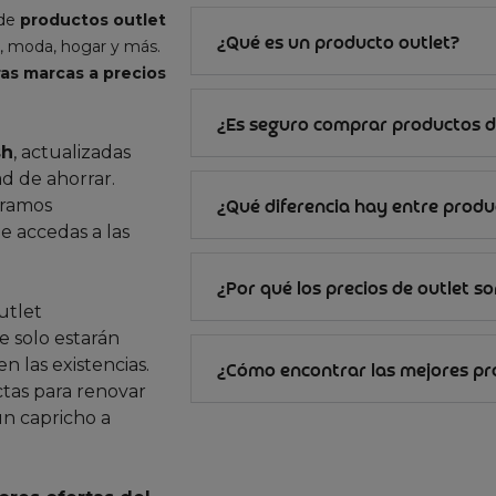
 de
productos outlet
¿Qué es un producto outlet?
, moda, hogar y más.
as marcas a precios
¿Es seguro comprar productos d
sh
, actualizadas
d de ahorrar.
gramos
¿Qué diferencia hay entre produc
e accedas a las
¿Por qué los precios de outlet s
utlet
 solo estarán
n las existencias.
¿Cómo encontrar las mejores p
ctas para renovar
un capricho a