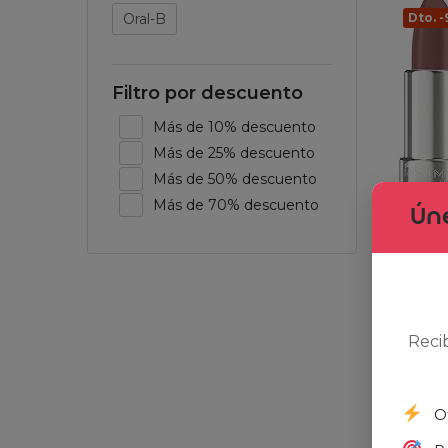
Dto. 
Oral-B
Filtro por descuento
Más de 10% descuento
Más de 25% descuento
Más de 50% descuento
Más de 70% descuento
Úne
Rimmel
Reci
3,80
€
O