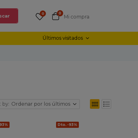
0
0
scar
Mi compra
Últimos visitados
 by:
Ordenar por los últimos
-93%
Dto. -93%