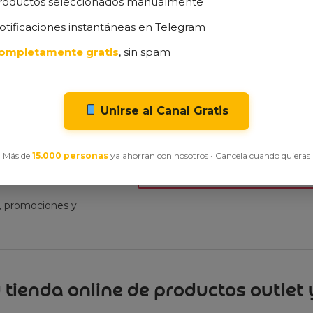
roductos seleccionados manualmente
otificaciones instantáneas en Telegram
e productos vistos recientemente
ompletamente gratis
, sin spam
visitado ninguno de nuestros productos en oferta
Unirse al Canal Gratis
Más de
15.000 personas
ya ahorran con nosotros • Cancela cuando quieras
ibe nuestra
t, promociones y
 tienda online de productos outlet y