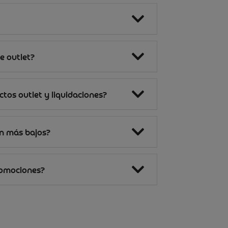
e outlet?
tos outlet y liquidaciones?
on más bajos?
romociones?