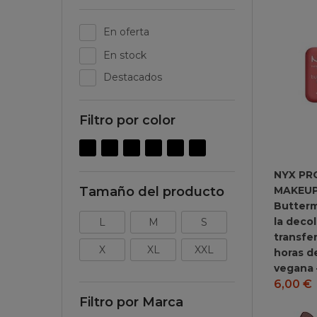
En oferta
En stock
Destacados
Filtro por color
NYX PR
MAKEUP
Tamaño del producto
Butterm
la decol
L
M
S
transfer
X
XL
XXL
horas d
vegana 
6,00
€
Filtro por Marca