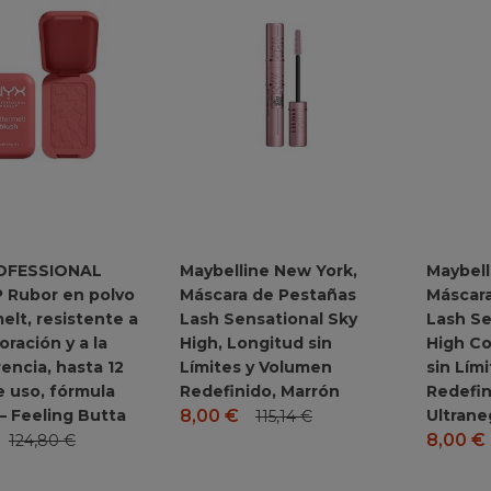
OFESSIONAL
Maybelline New York,
Maybell
 Rubor en polvo
Máscara de Pestañas
Máscar
elt, resistente a
Lash Sensational Sky
Lash Se
oración y a la
High, Longitud sin
High Co
encia, hasta 12
Límites y Volumen
sin Lím
e uso, fórmula
Redefinido, Marrón
Redefin
– Feeling Butta
Ultrane
8,00
€
115,14
€
8,00
€
124,80
€