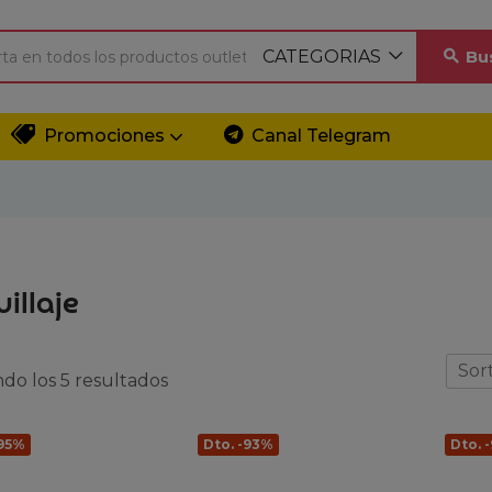
CATEGORIAS
Bu
Promociones
Canal Telegram
illaje
Sort
do los 5 resultados
-95%
Dto. -93%
Dto. 