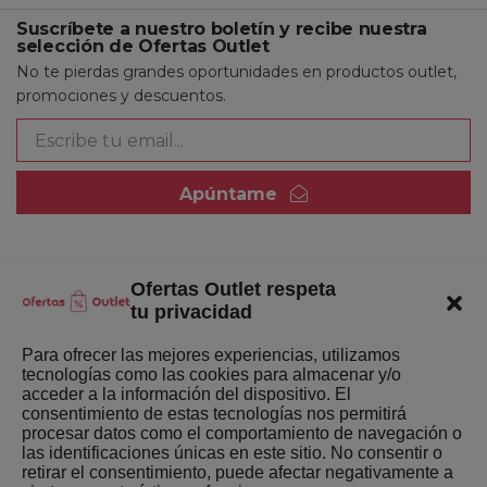
Suscríbete a nuestro boletín y recibe nuestra
selección de Ofertas Outlet
No te pierdas grandes oportunidades en productos outlet,
promociones y descuentos.
Apúntame
Ofertas Outlet respeta
Quienes somos
tu privacidad
Enlaces de interés
Para ofrecer las mejores experiencias, utilizamos
tecnologías como las cookies para almacenar y/o
Últimas Novedades
acceder a la información del dispositivo. El
consentimiento de estas tecnologías nos permitirá
Mejores ofertas de la semana
procesar datos como el comportamiento de navegación o
las identificaciones únicas en este sitio. No consentir o
retirar el consentimiento, puede afectar negativamente a