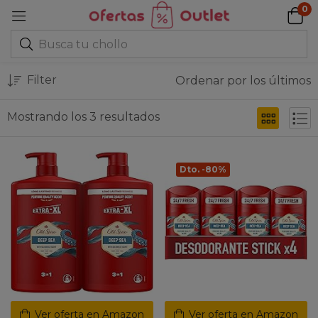
0
Filter
Ordenar por los últimos
Mostrando los 3 resultados
Dto. -80%
Ver oferta en Amazon
Ver oferta en Amazon