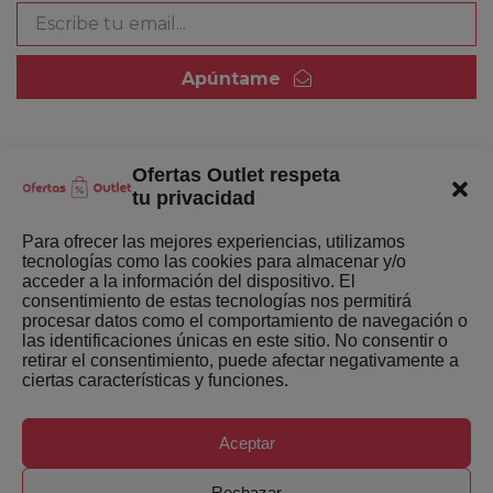
Apúntame
Ofertas Outlet respeta
Quienes somos
tu privacidad
Enlaces de interés
Para ofrecer las mejores experiencias, utilizamos
tecnologías como las cookies para almacenar y/o
Últimas Novedades
acceder a la información del dispositivo. El
consentimiento de estas tecnologías nos permitirá
Mejores ofertas de la semana
procesar datos como el comportamiento de navegación o
las identificaciones únicas en este sitio. No consentir o
retirar el consentimiento, puede afectar negativamente a
ciertas características y funciones.
Aceptar
Copyright ©
Ofertas-Outlet.com. Todos los derechos
Rechazar