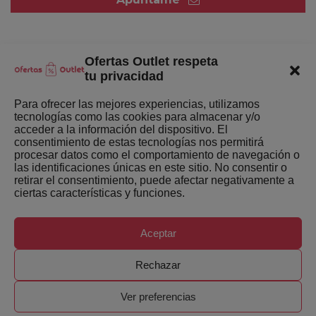
Ofertas Outlet respeta
Quienes somos
tu privacidad
Enlaces de interés
Para ofrecer las mejores experiencias, utilizamos
tecnologías como las cookies para almacenar y/o
Últimas Novedades
acceder a la información del dispositivo. El
consentimiento de estas tecnologías nos permitirá
Mejores ofertas de la semana
procesar datos como el comportamiento de navegación o
las identificaciones únicas en este sitio. No consentir o
retirar el consentimiento, puede afectar negativamente a
ciertas características y funciones.
Aceptar
Copyright ©
Ofertas-Outlet.com. Todos los derechos
Rechazar
reservados.
Ver preferencias
0