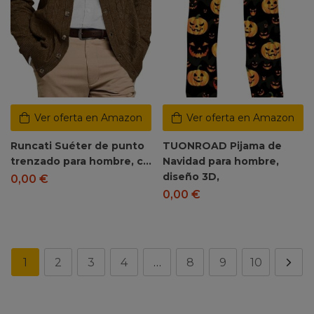
Ver oferta en Amazon
Ver oferta en Amazon
Runcati Suéter de punto
TUONROAD Pijama de
trenzado para hombre, c…
Navidad para hombre,
diseño 3D,
0,00
€
0,00
€
1
2
3
4
…
8
9
10