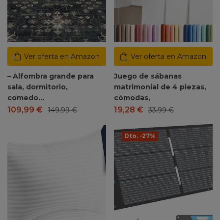
Ver oferta en Amazon
Ver oferta en Amazon
– Alfombra grande para
Juego de sábanas
sala, dormitorio,
matrimonial de 4 piezas,
comedo…
cómodas,
109,99
€
19,28
€
149,99
€
33,99
€
Dto. -27%