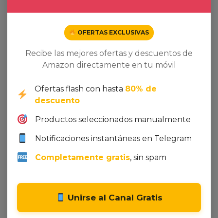
OFERTAS EXCLUSIVAS
Recibe las mejores ofertas y descuentos de
Amazon directamente en tu móvil
Ver oferta en Amazon
Ver oferta en Amazon
Ofertas flash con hasta
80% de
Recipientes de silicona
Primasole – Esterilla de
descuento
para almacenamiento de
yoga con correa de
…
0,00
€
Productos seleccionados manualmente
0,00
€
Notificaciones instantáneas en Telegram
Dto. -13%
Completamente gratis
, sin spam
Unirse al Canal Gratis