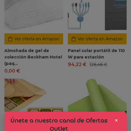
Ver oferta en Amazon
Ver oferta en Amazon
Almohada de gel de
Panel solar portátil de 110
colección Beckham Hotel
W para estación
(paq…
94,22
€
128,48
€
0,00
€
×
Únete a nuestro canal de Ofertas
Outlet