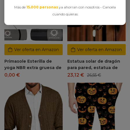
Más de
15.000 personas
ya ahorran con nosotros • Cancela
cuando quieras
Ver oferta en Amazon
Ver oferta en Amazon
Primasole Esterilla de
Estatua solar de dragón
yoga NBR extra gruesa de
para pared, estatua de
0,00
€
23,12
€
26,55
€