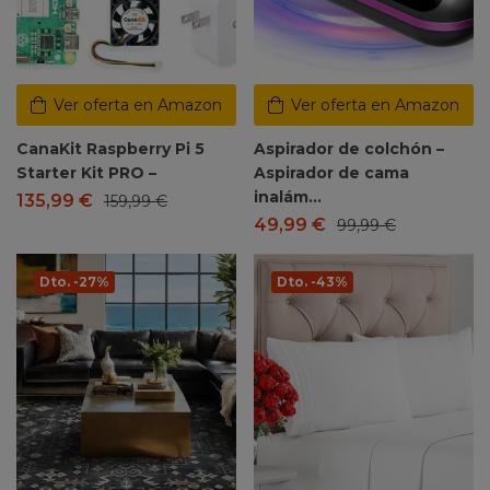
Ver oferta en Amazon
Ver oferta en Amazon
CanaKit Raspberry Pi 5
Aspirador de colchón –
Starter Kit PRO –
Aspirador de cama
inalám…
135,99
€
159,99
€
49,99
€
99,99
€
Dto. -27%
Dto. -43%