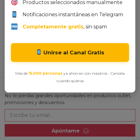
Productos seleccionados manualmente
Notificaciones instantáneas en Telegram
Oferta de productos vistos
recientemente
Completamente gratis
, sin spam
Aún no has visitado ninguno de nuestros productos
en oferta
Unirse al Canal Gratis
Más de
15.000 personas
ya ahorran con nosotros • Cancela
cuando quieras
Suscríbete a nuestro boletín y recibe nuestra
selección de Ofertas Outlet
No te pierdas grandes oportunidades en productos outlet,
promociones y descuentos.
Apúntame