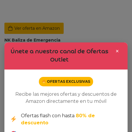
Ver oferta en Amazon
NK Baliza de Emergencia
V16 con Geolocalización y
×
Únete a nuestro canal de Ofertas
Conexión DGT 3.0 – Uso
Outlet
Obligatorio desde Enero
2026, Señal LED
Homologada para Coche,
Alcance 1km, Resistente
OFERTAS EXCLUSIVAS
al Agua, Datos Incluidos
hasta 2038
Recibe las mejores ofertas y descuentos de
38,00
€
44,98
€
Amazon directamente en tu móvil
Ofertas flash con hasta
80% de
descuento